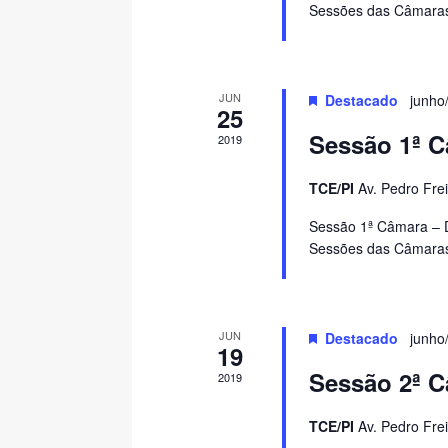
Sessões das Câmaras
ã
e
i
s
o
o
q
d
u
r
JUN
Destacado
junho
i
e
25
d
s
Sessão 1ª C
v
2019
e
a
i
E
E
TCE/PI
Av. Pedro Frei
v
s
v
e
Sessão 1ª Câmara – Dr
u
n
e
Sessões das Câmaras
t
a
n
o
i
t
s
s
p
o
JUN
Destacado
junho
e
19
d
s
l
Sessão 2ª C
2019
e
a
p
E
TCE/PI
Av. Pedro Frei
a