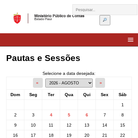
Pautas e Sessões
Selecione a data desejada:
«
»
Dom
Seg
Ter
Qua
Qui
Sex
Sáb
1
2
3
4
5
6
7
8
9
10
11
12
13
14
15
16
17
18
19
20
21
22