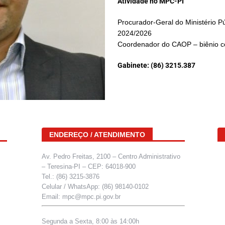
Atividade no MPC-PI
Procurador-Geral do Ministério P
2024/2026
Coordenador do CAOP – biênio co
Gabinete:
(86) 3215.387
ENDEREÇO / ATENDIMENTO
Av. Pedro Freitas, 2100 – Centro Administrativo
– Teresina-PI – CEP: 64018-900
Tel.: (86) 3215-3876
Celular / WhatsApp: (86) 98140-0102
Email: mpc@mpc.pi.gov.br
Segunda a Sexta, 8:00 às 14:00h