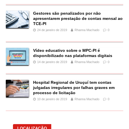
Gestores são penalizados por não
apresentarem prestação de contas mensal ao
TCE-PI
24 de janeiro de 2019
Rhanna Machado
0
Vídeo educativo sobre o MPC-PI é
disponibilizado nas plataformas digitais
14 de janeiro de 2019
Rhanna Machado
0
Hospital Regional de Uruçuí tem contas
julgadas irregulares por falhas graves em
processo de licitação
10 de janeiro de 2019
Rhanna Machado
0
LOCALIZAÇÃO