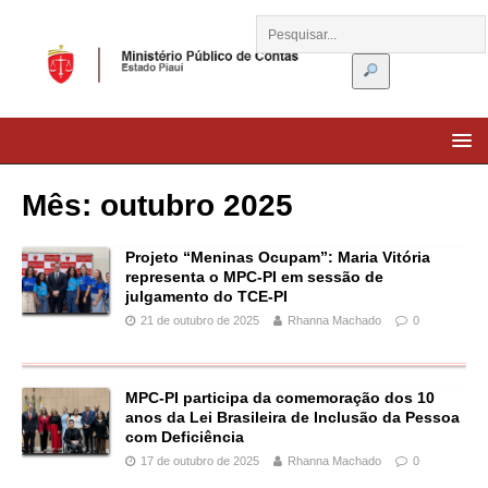
Mês:
outubro 2025
Projeto “Meninas Ocupam”: Maria Vitória
representa o MPC-PI em sessão de
julgamento do TCE-PI
21 de outubro de 2025
Rhanna Machado
0
MPC-PI participa da comemoração dos 10
anos da Lei Brasileira de Inclusão da Pessoa
com Deficiência
17 de outubro de 2025
Rhanna Machado
0