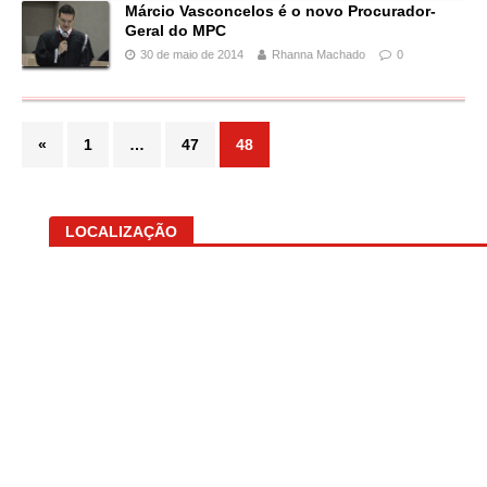
Márcio Vasconcelos é o novo Procurador-
Geral do MPC
30 de maio de 2014
Rhanna Machado
0
«
1
…
47
48
LOCALIZAÇÃO