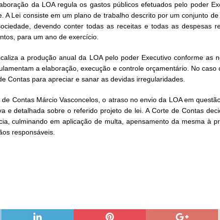
laboração da LOA regula os gastos públicos efetuados pelo poder Exe
 A Lei consiste em um plano de trabalho descrito por um conjunto de 
sociedade, devendo conter todas as receitas e todas as despesas re
ntos, para um ano de exercício.
fiscaliza a produção anual da LOA pelo poder Executivo conforme as n
gulamentam a elaboração, execução e controle orçamentário. No caso 
e Contas para apreciar e sanar as devidas irregularidades.
de Contas Márcio Vasconcelos, o atraso no envio da LOA em questão re
va e detalhada sobre o referido projeto de lei. A Corte de Contas de
úncia, culminando em aplicação de multa, apensamento da mesma à pr
gãos responsáveis.