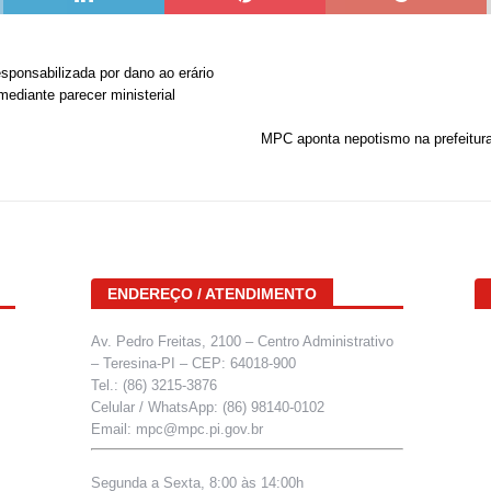
sponsabilizada por dano ao erário
mediante parecer ministerial
MPC aponta nepotismo na prefeitura
ENDEREÇO / ATENDIMENTO
Av. Pedro Freitas, 2100 – Centro Administrativo
– Teresina-PI – CEP: 64018-900
Tel.: (86) 3215-3876
Celular / WhatsApp: (86) 98140-0102
Email: mpc@mpc.pi.gov.br
Segunda a Sexta, 8:00 às 14:00h