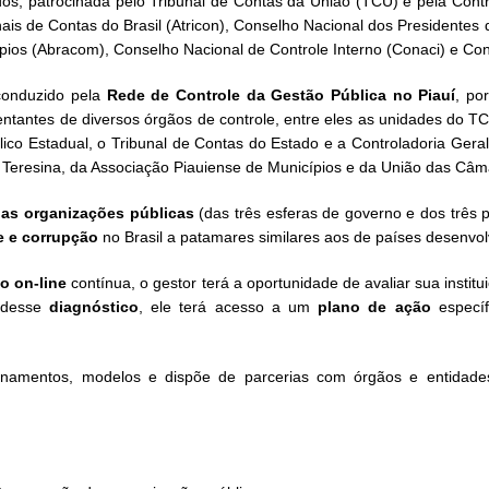
os, patrocinada pelo Tribunal de Contas da União (TCU) e pela Cont
is de Contas do Brasil (Atricon), Conselho Nacional dos Presidentes
cípios (Abracom), Conselho Nacional de Controle Interno (Conaci) e C
 conduzido pela
Rede de Controle da Gestão Pública no Piauí
, po
tantes de diversos órgãos de controle, entre eles as unidades do TC
úblico Estadual, o Tribunal de Contas do Estado e a Controladoria Gera
 Teresina, da Associação Piauiense de Municípios e da União das Câm
das organizações públicas
(das três esferas de governo e dos três
de e corrupção
no Brasil a patamares similares aos de países desenvo
o on-line
contínua, o gestor terá a oportunidade de avaliar sua insti
r desse
diagnóstico
, ele terá acesso a um
plano de ação
especí
einamentos, modelos e dispõe de parcerias com órgãos e entidades