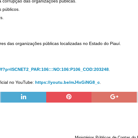
à corrupção das organizações públicas.
s públicos.
ís.
es das organizações públicas localizadas no Estado do Piauí.
rds/f?p=ISCNET2_PAR:106:::NO:106:P106_COD:203248
.
ficial no YouTube:
https://youtu.be/mJ4xGiNG8_c
.
Ministérios Públicos de Contas do 