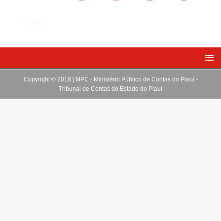
Acessar
Copyright © 2018 | MPC - Ministério Público de Contas do Piauí -
Tribunal de Contas do Estado do Piauí