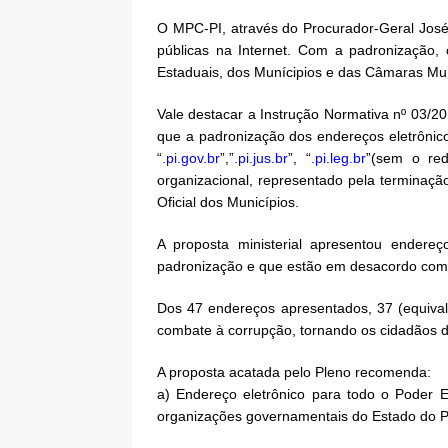
O MPC-PI, através do Procurador-Geral José A
públicas na Internet. Com a padronização,
Estaduais, dos Munícipios e das Câmaras Mun
Vale destacar a Instrução Normativa nº 03/20
que a padronização dos endereços eletrônico
“
.pi.gov.br
”,”
.pi.jus.br
”, “
.pi.leg.br
”(sem o red
organizacional, representado pela terminação
Oficial dos Municípios.
A proposta ministerial apresentou endere
padronização e que estão em desacordo com o
Dos 47 endereços apresentados, 37 (equivale
combate à corrupção, tornando os cidadãos de
A proposta acatada pelo Pleno recomenda:
a) Endereço eletrônico para todo o Poder E
organizações governamentais do Estado do Pi