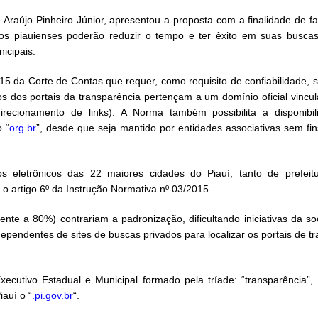
raújo Pinheiro Júnior, apresentou a proposta com a finalidade de faci
 os piauienses poderão reduzir o tempo e ter êxito em suas busca
icipais.
15 da Corte de Contas que requer, como requisito de confiabilidade, s
s dos portais da transparência pertençam a um domínio oficial vincu
irecionamento de links). A Norma também possibilita a disponibi
 “
org.br
”, desde que seja mantido por entidades associativas sem fins
ços eletrônicos das 22 maiores cidades do Piauí, tanto de prefe
 artigo 6º da Instrução Normativa nº 03/2015.
nte a 80%) contrariam a padronização, dificultando iniciativas da so
pendentes de sites de buscas privados para localizar os portais de tr
xecutivo Estadual e Municipal formado pela tríade: “transparência”,
auí o “
.pi.gov.br
“.