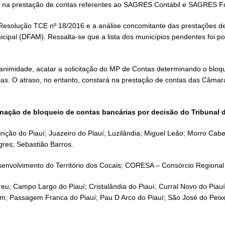
 na prestação de contas referentes ao SAGRES Contábil e SAGRES F
na Resolução TCE nº 18/2016 e a análise concomitante das prestações d
nicipal (DFAM). Ressalta-se que a lista dos municípios pendentes foi
nanimidade, acatar a solicitação do MP de Contas determinando o bloq
. O atraso, no entanto, constará na prestação de contas das Câmara
inação de bloqueio de contas bancárias por decisão do Tribunal 
sunção do Piauí; Juazeiro do Piauí; Luzilândia; Miguel Leão; Morro 
gres; Sebastião Barros.
senvolvimento do Território dos Cocais; CORESA – Consórcio Regional
reu; Campo Largo do Piauí; Cristalândia do Piauí; Curral Novo do Piauí
im; Passagem Franca do Piauí; Pau D Arco do Piauí; São José do Peix