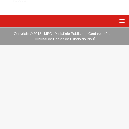
Acessar
Copyright © 2018 | MPC - Ministério Público de Contas do Piauí -
Tribunal de Contas do Estado do Piauí