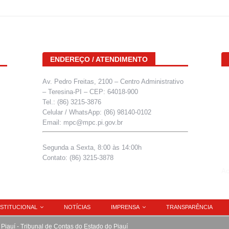
ENDEREÇO / ATENDIMENTO
Av. Pedro Freitas, 2100 – Centro Administrativo
– Teresina-PI – CEP: 64018-900
Tel.: (86) 3215-3876
Celular / WhatsApp: (86) 98140-0102
Email: mpc@mpc.pi.gov.br
Segunda a Sexta, 8:00 às 14:00h
Contato: (86) 3215-3878
Ac
NSTITUCIONAL
NOTÍCIAS
IMPRENSA
TRANSPARÊNCIA
 Piauí - Tribunal de Contas do Estado do Piauí