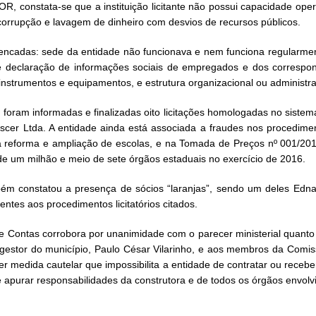
 constata-se que a instituição licitante não possui capacidade ope
corrupção e lavagem de dinheiro com desvios de recursos públicos.
elencadas: sede da entidade não funcionava e nem funciona regularm
de declaração de informações sociais de empregados e dos correspo
nstrumentos e equipamentos, e estrutura organizacional ou administra
 foram informadas e finalizadas oito licitações homologadas no sistem
scer Ltda. A entidade ainda está associada a fraudes nos procediment
a reforma e ampliação de escolas, e na Tomada de Preços nº 001/2016
de um milhão e meio de sete órgãos estaduais no exercício de 2016.
m constatou a presença de sócios “laranjas”, sendo um deles Edna
ntes aos procedimentos licitatórios citados.
e Contas corrobora por unanimidade com o parecer ministerial quanto
 gestor do município, Paulo César Vilarinho, e aos membros da Comis
ter medida cautelar que impossibilita a entidade de contratar ou receb
 apurar responsabilidades da construtora e de todos os órgãos envolv