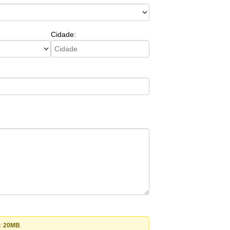
Cidade:
l:
20MB
.