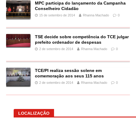
MPC participa do lançamento da Campanha
Conselheiro Cidadão
15 de setembro de 2014
Rhanna Machado
0
TSE decide sobre competência do TCE julgar
prefeito ordenador de despesas
2 de setembro de 2014
Rhanna Machado
0
TCE/PI realiza sessão solene em
comemoração aos seus 115 anos
2 de setembro de 2014
Rhanna Machado
0
LOCALIZAÇÃO