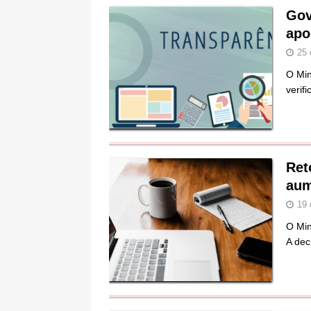
Gov
apo
25 
O Min
verif
Ret
aum
19 
O Min
A dec