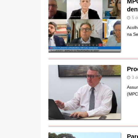
MPC
den
5 d
Acolh
na Se
Pro
3 d
Assum
(MPC-
Par