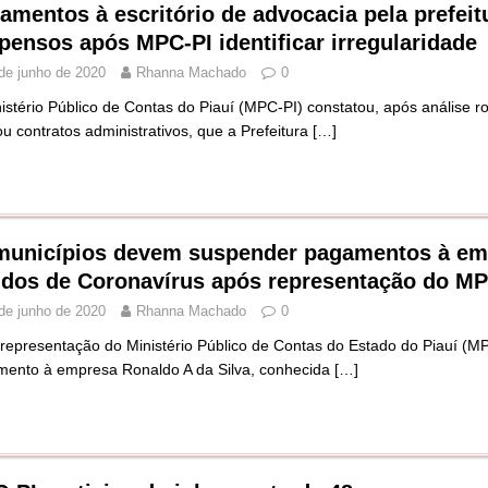
amentos à escritório de advocacia pela prefeit
pensos após MPC-PI identificar irregularidade
de junho de 2020
Rhanna Machado
0
istério Público de Contas do Piauí (MPC-PI) constatou, após análise rot
ou contratos administrativos, que a Prefeitura
[…]
municípios devem suspender pagamentos à emp
idos de Coronavírus após representação do MP
de junho de 2020
Rhanna Machado
0
representação do Ministério Público de Contas do Estado do Piauí (M
ento à empresa Ronaldo A da Silva, conhecida
[…]