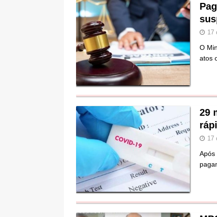
Pag
sus
17 
O Min
atos 
29 
ráp
17 
Após 
pagam