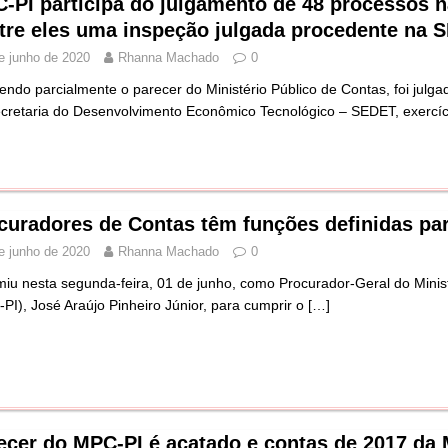
-PI participa do julgamento de 48 processos n
tre eles uma inspeção julgada procedente na 
e junho de 2020
Rhanna Machado
0
endo parcialmente o parecer do Ministério Público de Contas, foi julg
cretaria do Desenvolvimento Econômico Tecnológico – SEDET, exercí
curadores de Contas têm funções definidas par
e junho de 2020
Rhanna Machado
0
iu nesta segunda-feira, 01 de junho, como Procurador-Geral do Minist
PI), José Araújo Pinheiro Júnior, para cumprir o
[…]
ecer do MPC-PI é acatado e contas de 2017 da