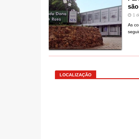
são
1 d
As co
segui
LOCALIZAÇÃO