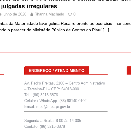
 julgadas irregulares
e junho de 2020
Rhanna Machado
0
ntas da Maternidade Evangelina Rosa referente ao exercício financeiro
ndo o parecer do Ministério Público de Contas do Piauí
[…]
ENDEREÇO / ATENDIMENTO
Av. Pedro Freitas, 2100 – Centro Administrativo
– Teresina-PI – CEP: 64018-900
Tel.: (86) 3215-3876
Celular / WhatsApp: (86) 98140-0102
Email: mpc@mpc.pi.gov.br
Segunda a Sexta, 8:00 às 14:00h
Contato: (86) 3215-3878