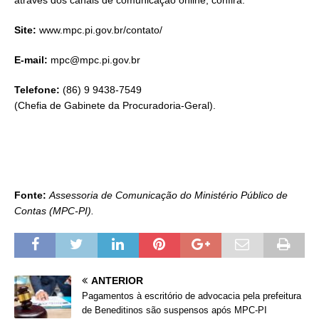
através dos canais de comunicação online, confira:
Site:
www.mpc.pi.gov.br/contato/
E-mail:
mpc@mpc.pi.gov.br
Telefone:
(86) 9 9438-7549
(Chefia de Gabinete da Procuradoria-Geral).
Fonte:
Assessoria de Comunicação do Ministério Público de
Contas (MPC-PI).
ANTERIOR
Pagamentos à escritório de advocacia pela prefeitura
de Beneditinos são suspensos após MPC-PI