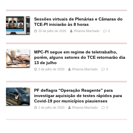
Sessões virtuais de Plenárias e Câmaras do
TCE-PI iniciarão às 8 horas
20 de julho de 2020
Rhanna Machado
0
MPC-PI segue em regime de teletrabalho,
porém, alguns setores do TCE retornarão dia
13 de julho
3 de julho de 2020
Rhanna Machado
0
PF deflagra “Operação Reagente” para
investigar aquisição de testes rápidos para
Covid-19 por municípios piauienses
2 de julho de 2020
Rhanna Machado
0