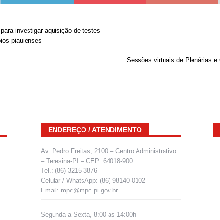
para investigar aquisição de testes
pios piauienses
Sessões virtuais de Plenárias e
ENDEREÇO / ATENDIMENTO
Av. Pedro Freitas, 2100 – Centro Administrativo
– Teresina-PI – CEP: 64018-900
Tel.: (86) 3215-3876
Celular / WhatsApp: (86) 98140-0102
Email: mpc@mpc.pi.gov.br
Segunda a Sexta, 8:00 às 14:00h