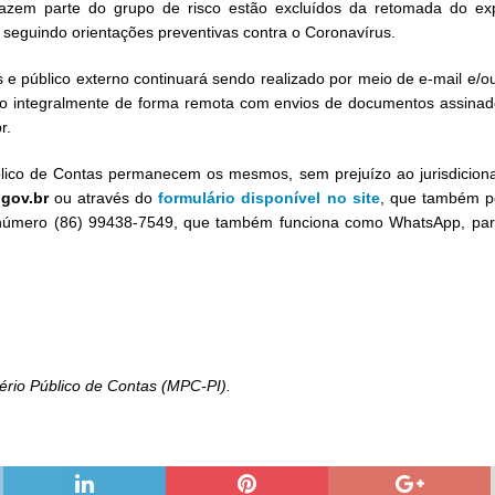
fazem parte do grupo de risco estão excluídos da retomada do exp
 seguindo orientações preventivas contra o Coronavírus.
 e público externo continuará sendo realizado por meio de e-mail e/o
do integralmente de forma remota com envios de documentos assinados
r.
blico de Contas permanecem os mesmos, sem prejuízo ao jurisdicion
gov.br
ou através do
formulário disponível no site
, que também po
do número (86) 99438-7549, que também funciona como WhatsApp, par
ério Público de Contas (MPC-PI).