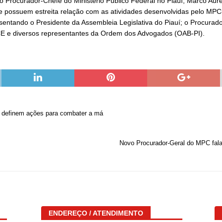
 Procurador-Chefe do Ministério Público Federal no Piauí, Marco Auré
e possuem estreita relação com as atividades desenvolvidas pelo MPC-
entando o Presidente da Assembleia Legislativa do Piauí; o Procurad
TCE e diversos representantes da Ordem dos Advogados (OAB-PI).
l definem ações para combater a má
Novo Procurador-Geral do MPC fala
ENDEREÇO / ATENDIMENTO