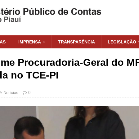
IAS
IMPRENSA
TRANSPARÊNCIA
LEGISLAÇÃO
sume Procuradoria-Geral do M
da no TCE-PI
Notícias
0