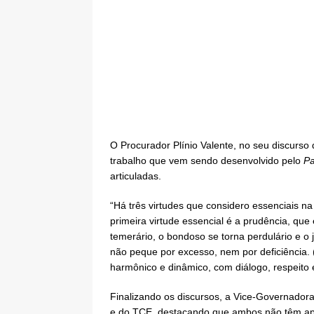
O Procurador Plínio Valente, no seu discurso
trabalho que vem sendo desenvolvido pelo
Pa
articuladas.
“Há três virtudes que considero essenciais n
primeira virtude essencial é a prudência, qu
temerário, o bondoso se torna perdulário e o
não peque por excesso, nem por deficiência. 
harmônico e dinâmico, com diálogo, respeito 
Finalizando os discursos, a Vice-Governador
e do TCE, destacando que ambos não têm apen