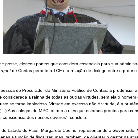
 de posse, elencou pontos que considera essenciais para sua adminis
rquet
de Contas perante o TCE e a relação de diálogo entre o própr
a pessoa do Procurador do Ministério Público de Contas: a prudência, 
e é considerada a rainha de todas as outras virtudes, sem ela o homem
 justo se torna impiedoso. Virtude em excesso não é virtude, é a prud
(…) Aos colegas do MPC, afirmo a eles que estamos prontos para constr
e consciência dos nossos deveres”, concluiu.
a do Estado do Piauí, Margarete Coelho, representando o Governador 
as a função de fiscalizar, mas, também, de orientar o gestor na atua