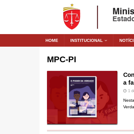
HOME
INSTITUCIONAL
NOTÍC
MPC-PI
Con
a f
1 d
Nesta
Verda