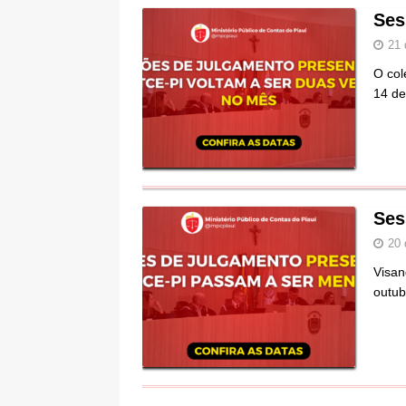
Ses
21 
O col
14 de
Ses
20 
Visan
outub