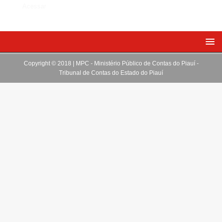
Acessar
Copyright © 2018 | MPC - Ministério Público de Contas do Piauí -
Tribunal de Contas do Estado do Piauí