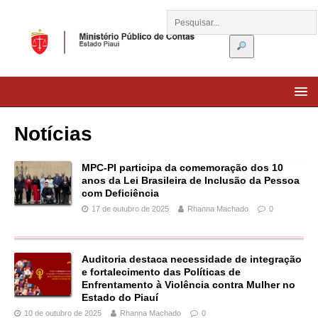
Notícias
MPC-PI participa da comemoração dos 10
anos da Lei Brasileira de Inclusão da Pessoa
com Deficiência
17 de outubro de 2025
Rhanna Machado
0
Auditoria destaca necessidade de integração
e fortalecimento das Políticas de
Enfrentamento à Violência contra Mulher no
Estado do Piauí
10 de outubro de 2025
Rhanna Machado
0