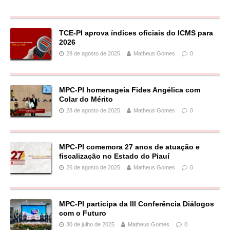
TCE-PI aprova índices oficiais do ICMS para
2026
28 de agosto de 2025
Matheus Gomes
0
MPC-PI homenageia Fides Angélica com
Colar do Mérito
28 de agosto de 2025
Matheus Gomes
0
MPC-PI comemora 27 anos de atuação e
fiscalização no Estado do Piauí
26 de agosto de 2025
Matheus Gomes
0
MPC-PI participa da III Conferência Diálogos
com o Futuro
30 de julho de 2025
Matheus Gomes
0