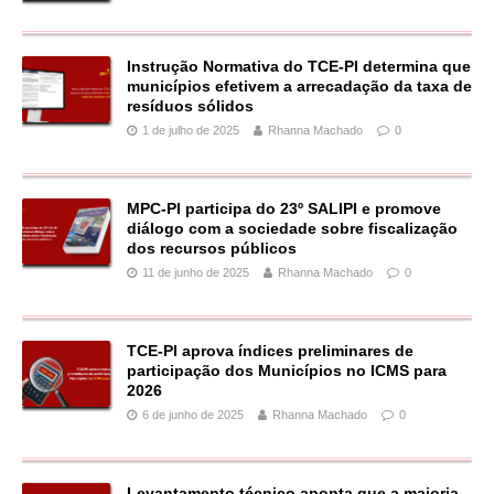
Instrução Normativa do TCE-PI determina que
municípios efetivem a arrecadação da taxa de
resíduos sólidos
1 de julho de 2025
Rhanna Machado
0
MPC-PI participa do 23º SALIPI e promove
diálogo com a sociedade sobre fiscalização
dos recursos públicos
11 de junho de 2025
Rhanna Machado
0
TCE-PI aprova índices preliminares de
participação dos Municípios no ICMS para
2026
6 de junho de 2025
Rhanna Machado
0
Levantamento técnico aponta que a maioria