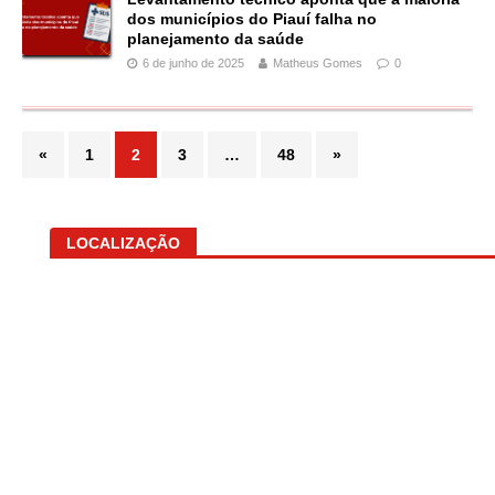
dos municípios do Piauí falha no
planejamento da saúde
6 de junho de 2025
Matheus Gomes
0
«
1
2
3
…
48
»
LOCALIZAÇÃO