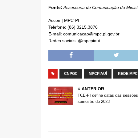
Fonte:
Assessoria de Comunicação do Ministé
Ascom| MPC-PI
Telefone: (86) 3215.3876
E-mail: comunicacao@mpc.pi.gov.br
Redes sociais: @mpcpiaui
CNPGC
MPCPIAUÍ
REDE MPC
ANTERIOR
TCE-PI define datas das sessões
semestre de 2023