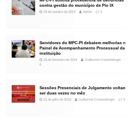
MPC-PI solicita procedência de denúncias
contra gestão do município de Pio IX
24 de outubro de 2019
Admin
0
Servidores do MPC-PI debatem melhorias no
Painel de Acompanhamento Processual da
instituição
26 de fevereiro de 2024
Guilherme Cronemberger
0
Sessões Presenciais de Julgamento voltam a
ser duas vezes no mês
21 de julho de 2023
Guilherme Cronemberger
0