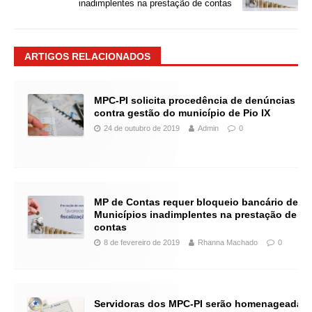
inadimplentes na prestação de contas
ARTIGOS RELACIONADOS
MPC-PI solicita procedência de denúncias
contra gestão do município de Pio IX
24 de outubro de 2019
Admin
0
MP de Contas requer bloqueio bancário de
Municípios inadimplentes na prestação de
contas
8 de fevereiro de 2019
Rhanna Machado
0
Servidoras dos MPC-PI serão homenageadas